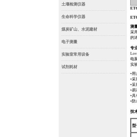
土壤检测仪器
ET
生命科学仪器
ET
测
煤炭矿山、水泥建材
采
的
电子测量
专
Lov
实验室常用设备
电
实
试剂耗材
•
用
•
采
•
采
•
易
•
具
•
防
技
型