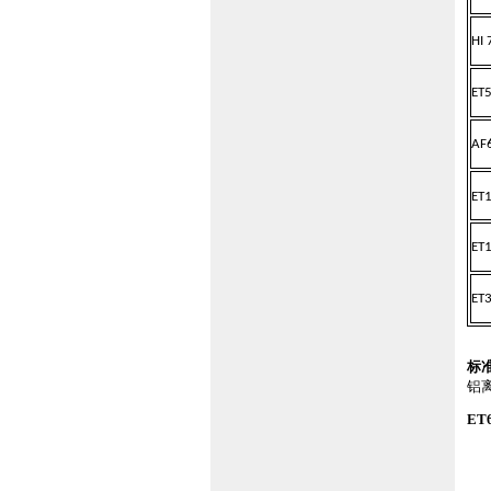
HI
ET
AF
ET
ET
ET
标
铝
ET