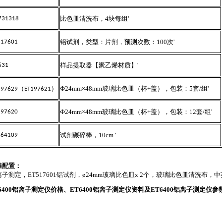
比色皿清洗布，
4
块每组
'
 731318
铝试剂，类型：片剂，预测次数：
100
次
'
517601
样品提取器【聚乙烯材质】
'
631
（
）
Ф24mm×48mm
玻璃比色皿（杯
+
盖），包装：
5
套
/
组
'
197629
ET197621
Ф24mm×48mm
玻璃比色皿（杯
+
盖），包装：
12
套
/
组
'
197620
试剂碾碎棒，
10cm '
364109
准配置：
离子测定，
ET517601
铝试剂，
ø24mm
玻璃比色皿
x 2
个，玻璃比色皿清洗布，中
6400
铝离子测定仪价格、
ET6400
铝离子测定仪资料及
ET6400
铝离子测定仪参