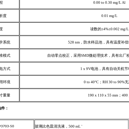
程
0.00 to 0.30 mg/L Al
析度
0.01 mg/L
度
读数的
±4%±0.002 mg/L
学系统
528 nm
，防水样品池，具有温度补偿
准模式
自动零点校正，采用
SMD
微处理技术，具有出厂
电方式
1 x 9V
电池，具有自动关机节
用环境
0 to 40°C
；
RH 30 to 90%
无
寸重量
190 x 110 x 55 mm
；
400 
购件：
玻璃比色皿清洗液，
500 mL '
 93703-50