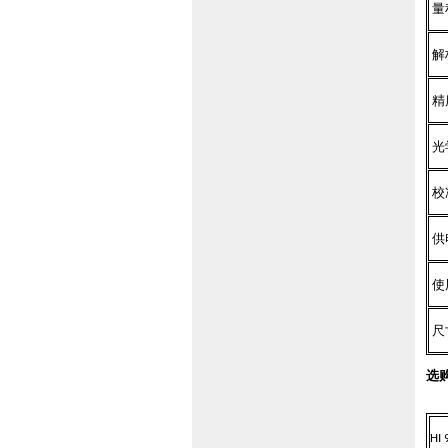
量
解
精
光
校
供
使
尺
选
HI