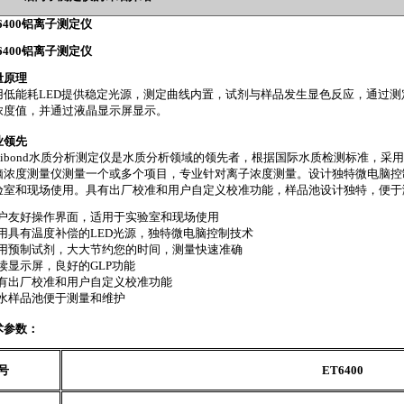
6400
铝离子测定仪
6400
铝离子测定仪
量原理
用低能耗
LED
提供稳定光源，测定曲线内置，试剂与样品发生显色反应，通过测
浓度值，并通过液晶显示屏显示。
业领先
ibond
水质分析测定仪是水质分析领域的领先者，根据国际水质检测标准，采用
脑浓度测量仪测量一个或多个项目，专业针对离子浓度测量。设计独特微电脑控
验室和现场使用。具有出厂校准和用户自定义校准功能，样品池设计独特，便于
户友好操作界面，适用于实验室和现场使用
用具有温度补偿的
LED
光源，独特微电脑控制技术
用预制试剂，大大节约您的时间，测量快速准确
读显示屏，良好的
GLP
功能
有出厂校准和用户自定义校准功能
水样品池便于测量和维护
术参数：
号
ET6400